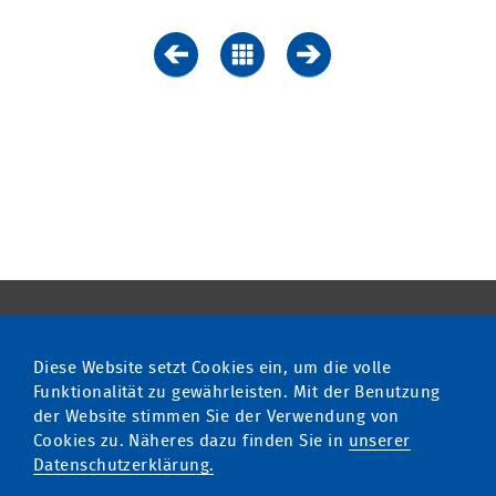
Zurück
Übersicht
Vor
Diese Website setzt Cookies ein, um die volle
multimatic EDELSTROM GmbH
Funktionalität zu gewährleisten. Mit der Benutzung
Fon
+49 741 9292 20
der Website stimmen Sie der Verwendung von
info
@
edelstrom.eu
Cookies zu. Näheres dazu finden Sie in
unserer
Unser Qualitätsmanagement
Datenschutzerklärung.
ist zertifiziert nach ISO 9001