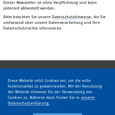
Dieser Newsletter ist ohne Verpflichtung und kann
jederzeit abbestellt werden.
Bitte beachten Sie unsere
Datenschutzhinweise
, die Sie
umfassend über unsere Datenverarbeitung und Ihre
Datenschutzrechte informieren.
Diese Website setzt Cookies ein, um die volle
multimatic EDELSTROM GmbH
Funktionalität zu gewährleisten. Mit der Benutzung
Fon
+49 741 9292 20
der Website stimmen Sie der Verwendung von
info@edelstrom.eu
Cookies zu. Näheres dazu finden Sie in
unserer
Unser Qualitätsmanagement
Datenschutzerklärung.
ist zertifiziert nach ISO 9001