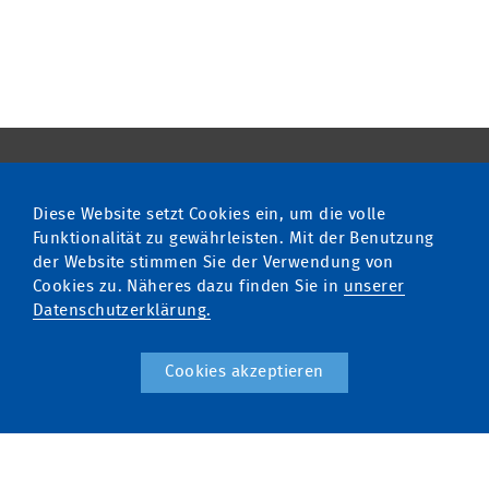
Diese Website setzt Cookies ein, um die volle
multimatic EDELSTROM GmbH
Funktionalität zu gewährleisten. Mit der Benutzung
Fon
+49 741 9292 20
der Website stimmen Sie der Verwendung von
info
@
edelstrom.eu
Cookies zu. Näheres dazu finden Sie in
unserer
Unser Qualitätsmanagement
Datenschutzerklärung.
ist zertifiziert nach ISO 9001
Unternehmen
Newsletter
Cookies akzeptieren
Profil
EDELSTROM Partner
Jobs
AGB
Impressum
Datenschutz
Batteriegesetz - BattG